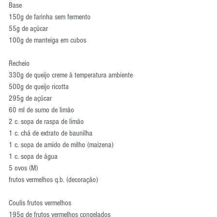
Base
150g de farinha sem fermento
55g de açúcar
100g de manteiga em cubos
Recheio
330g de queijo creme à temperatura ambiente
500g de queijo ricotta
295g de açúcar
60 ml de sumo de limão
2 c. sopa de raspa de limão
1 c. chá de extrato de baunilha
1 c. sopa de amido de milho (maizena)
1 c. sopa de água
5 ovos (M)
frutos vermelhos q.b. (decoração)
Coulis frutos vermelhos
195g de frutos vermelhos congelados