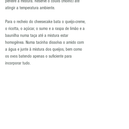
peneire a mistura. Reserve o coulis (molho) até 
atingir a temperatura ambiente.
Para o recheio do cheesecake bata o queijo-creme, 
o ricotta, o açúcar, o sumo e a raspa de limão e a 
baunilha numa taça até a mistura estar 
homogénea. Numa tacinha dissolva o amido com 
a água e junte à mistura dos queijos, bem como 
os ovos batendo apenas o suficiente para 
incorporar tudo.
Unte novamente as laterais da forma e verta a 
mistura sobre a base cozida batendo levemente a 
forma na bancada para libertar as bolhas de ar. 
Adicione o coulis ao recheio e com a ajuda de 
uma faca misture levemente para fazer um 
marmoreado.
Coza a 150 ºC durante cerca de uma hora ( o 