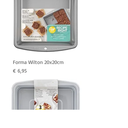
Forma Wilton 20x20cm
Preço
€ 6,95