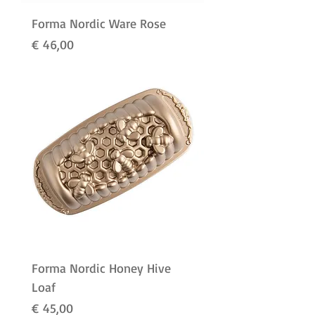
Forma Nordic Ware Rose
Preço
€ 46,00
Forma Nordic Honey Hive
Loaf
Preço
€ 45,00