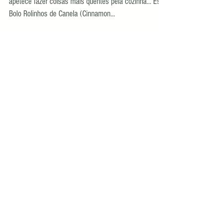
A chuva apareceu e começa a cheirar a Outono,
apetece fazer coisas mais quentes pela cozinha... Este
Bolo Rolinhos de Canela (Cinnamon...