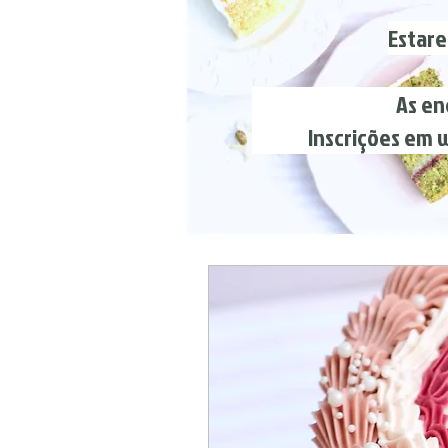
Estare
As encomendas fí
Inscrições em works