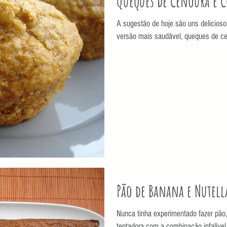
Queques de Cenoura e C
A sugestão de hoje são uns delicio
versão mais saudável, queques de cen
Pão de Banana e Nutell
Nunca tinha experimentado fazer pão,
tentadora com a combinação infalível