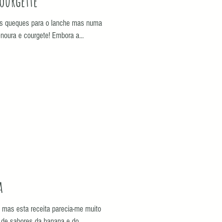
ourgette
sos queques para o lanche mas numa
oura e courgete! Embora a...
a
 mas esta receita parecia-me muito
 de sabores da banana e do...