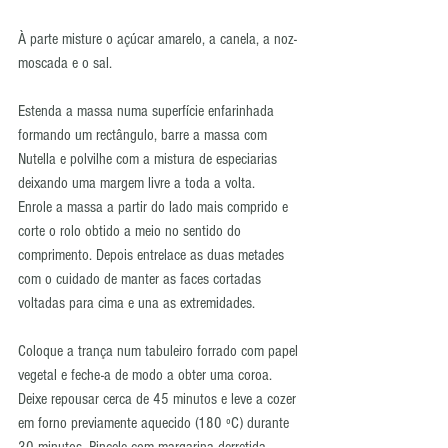
À parte misture o açúcar amarelo, a canela, a noz-
moscada e o sal.  
Estenda a massa numa superfície enfarinhada 
formando um rectângulo, barre a massa com 
Nutella e polvilhe com a mistura de especiarias 
deixando uma margem livre a toda a volta.  
Enrole a massa a partir do lado mais comprido e 
corte o rolo obtido a meio no sentido do 
comprimento. Depois entrelace as duas metades 
com o cuidado de manter as faces cortadas 
voltadas para cima e una as extremidades. 
Coloque a trança num tabuleiro forrado com papel 
vegetal e feche-a de modo a obter uma coroa. 
Deixe repousar cerca de 45 minutos e leve a cozer 
em forno previamente aquecido (180 ºC) durante 
30 minutos. Pincele com margarina derretida 