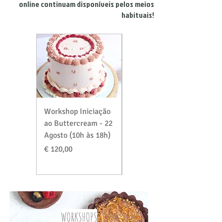
online continuam disponíveis pelos meios
habituais!
Workshop Iniciação
Workshop Massas &
ao Buttercream - 22
Recheios Especial
Agosto (10h às 18h)
Verão - 29 Agosto
(10h às 18h)
Preço
€ 120,00
Preço
€ 120,00
WORKSHOPS