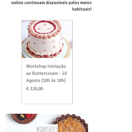
online continuam disponíveis pelos meios
habituais!
Workshop Iniciação
Workshop Massas &
ao Buttercream - 22
Recheios Especial
Agosto (10h às 18h)
Verão - 29 Agosto
(10h às 18h)
Preço
€ 120,00
Preço
€ 120,00
WORKSHOPS