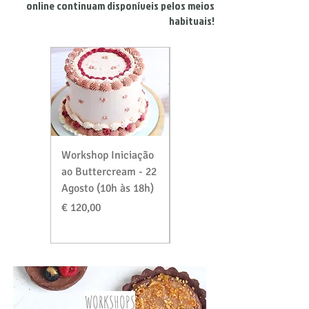
online continuam disponíveis pelos meios
habituais!
Workshop Iniciação
Workshop Massas &
ao Buttercream - 22
Recheios Especial
Agosto (10h às 18h)
Verão - 29 Agosto
(10h às 18h)
Preço
€ 120,00
Preço
€ 120,00
WORKSHOPS