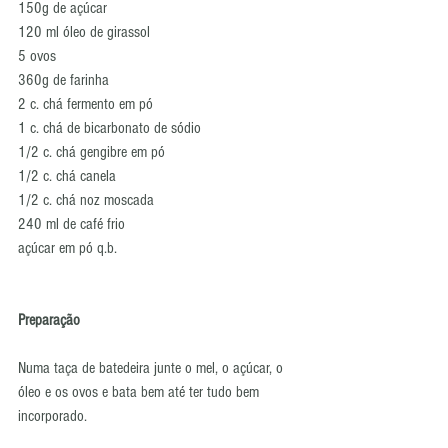
150g de açúcar
120 ml óleo de girassol
5 ovos
360g de farinha
2 c. chá fermento em pó
1 c. chá de bicarbonato de sódio
1/2 c. chá gengibre em pó
1/2 c. chá canela
1/2 c. chá noz moscada
240 ml de café frio
açúcar em pó q.b.
Preparação
Numa taça de batedeira junte o mel, o açúcar, o 
óleo e os ovos e bata bem até ter tudo bem 
incorporado.