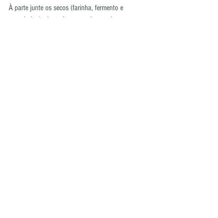
À parte junte os secos (farinha, fermento e 
especiarias) e junte à massa alternando com o 
café frio. Não bata demasiado a massa.
Unte uma forma com spray desmoldante, verta a 
massa e leve a cozer em forno aquecido a 180 ºC 
durante cerca de 40 minutos. Depois de cozido 
deixe arrefecer cerca de 10 minutos e desenforme.
Polvilhe com açúcar em pó depois de frio.
Tags:
bolo
Nordic Ware
canela
natal
mel
especiarias