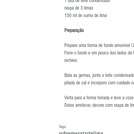
1 lata de leite condensado 
raspa de 3 limas 
150 ml de sumo de lima 
Preparação
Prepare uma forma de fundo amovível (2
Forre o fundo e um pouco dos lados da f
recheio. 
Bata as gemas, junte o leite condensad
pitada de sal e incorpore com cuidado n
Verta para a forma forrada e leve a coz
Deixe arrefecer, decore com raspa de lima
Tags:
sobremesa
tarte
lima