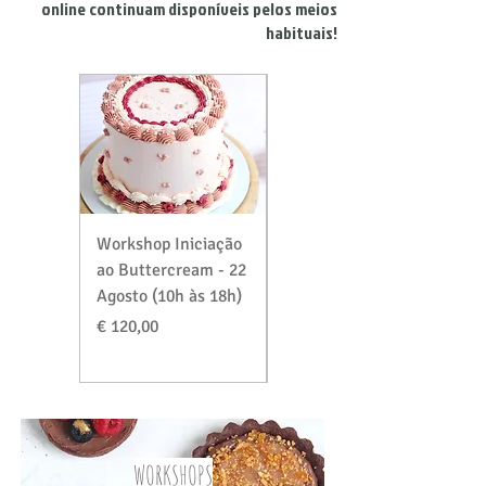
online continuam disponíveis pelos meios
habituais!
Workshop Iniciação
Workshop Massas &
ao Buttercream - 22
Recheios Especial
Agosto (10h às 18h)
Verão - 29 Agosto
(10h às 18h)
Preço
€ 120,00
Preço
€ 120,00
WORKSHOPS