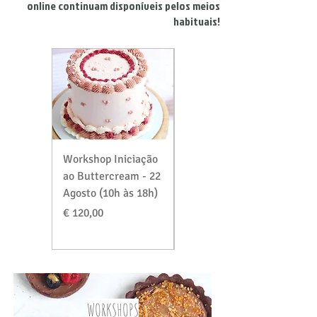
online continuam disponíveis pelos meios
habituais!
Workshop Iniciação
Workshop Massas &
ao Buttercream - 22
Recheios Especial
Agosto (10h às 18h)
Verão - 29 Agosto
(10h às 18h)
Preço
€ 120,00
Preço
€ 120,00
WORKSHOPS