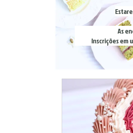
Estare
As encomendas fí
Inscrições em works