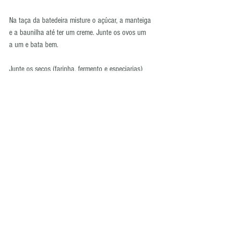
Na taça da batedeira misture o açúcar, a manteiga 
e a baunilha até ter um creme. Junte os ovos um 
a um e bata bem.
Junte os secos (farinha, fermento e especiarias) 
alternando com o leite.
Unte a forma com spray desmoldante e verta o 
preparado até 3/4 e leve a cozer em forno 
aquecido a 180 ºC durante cerca de 30 minutos. 
(Caso coza a massa numa forma só ajuste o 
tempo de cozedura).
Depois de cozidos deixe arrefecer 10 minutos na 
forma antes de desenformar e depois de frios 
polvilhe com açúcar em pó.
Tags:
bolo
Nordic Ware
canela
natal
gengibre