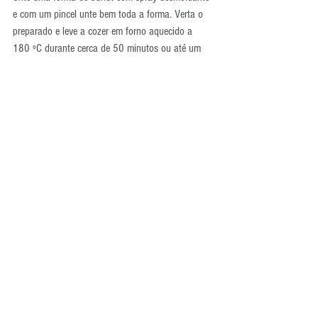
e com um pincel unte bem toda a forma. Verta o 
preparado e leve a cozer em forno aquecido a 
180 ºC durante cerca de 50 minutos ou até um 
palito sair limpo.
Deixe arrefecer 20 minutos na forma antes de 
deseformar.
Dissolva o açúcar em pó no sumo de laranja e 
verta sobre o bolo, polvilhe com açúcar em pó.
Tags:
bolo
Nordic Ware
bundt
laranja