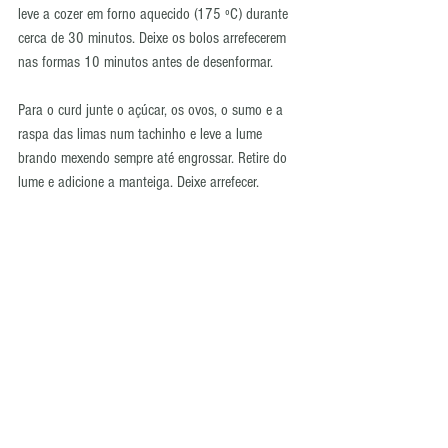
leve a cozer em forno aquecido (175 ºC) durante 
cerca de 30 minutos. Deixe os bolos arrefecerem 
nas formas 10 minutos antes de desenformar.
Para o curd junte o açúcar, os ovos, o sumo e a 
raspa das limas num tachinho e leve a lume 
brando mexendo sempre até engrossar. Retire do 
lume e adicione a manteiga. Deixe arrefecer.
Quando o curd estiver completamente frio prepare 
a cobertura. Bata as natas bem frias com o 
açúcar até ficarem espessas e junte o curd de lima.
Lave e corte os morangos em fatias. Corte cada 
bolo horizontalmente de modo a ter 4 discos de 
bolo. Coloque um dos discos de massa num 
prato, recheie com natas e fatias de morangos, 
repita este processo até ao último disco de bolo e 
cubra o topo e os lados com as restantes natas. 