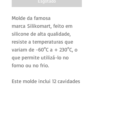
Esgotado
Molde da famosa
marca Silikomart, feito em
silicone de alta qualidade,
resiste a temperaturas que
variam de -60°C a + 230°C, o
que permite utilizá-lo no
forno ou no frio.
Este molde inclui 12 cavidades
para fazer mini barras de
chocolate.
Você pode usar com chocolate,
mas também com pasta de
açúcar ou pasta de amêndoa.