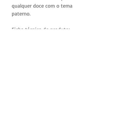
qualquer doce com o tema
paterno.⠀
⠀
Ficha técnica do produto:⠀
7cm comprimento;⠀
4,1cm largura; 0,8cm altura;⠀
Peso da casquinha: 15g⠀
REF. do prod.: 453⠀
Higienizar os produtos com
água morna antes e depois do
uso;
Deixar secar naturalmente,
sem o uso de papéis e panos;
Não utilizar
sabões/detergentes.