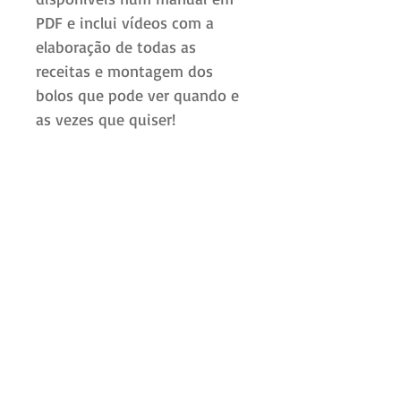
PDF e inclui vídeos com a
elaboração de todas as
receitas e montagem dos
bolos que pode ver quando e
as vezes que quiser!
Após a conclusão da compra o
curso ficará imediatamente
disponível para download na
nossa página ou através do
seu email!
Deverá efetuar o download
para garantir o acesso vitalício
ao curso.
Nota: o conteúdo deste
curso é intransmissível e