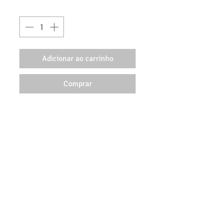
Quantidade
*
Adicionar ao carrinho
Comprar
Conjunto de 7 cortadores em
plástico alimentar, 5 pétalas e
2 cortadores de sépalas.
Dimensões: 25 x 30mm
30 x 35mm
36 x 45mm
43 x 50mm
51 x 60mm